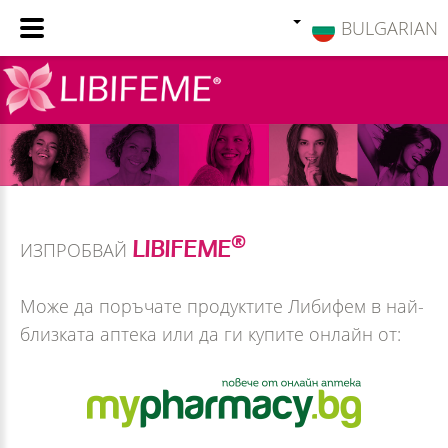
BULGARIAN
®
LIBIFEME
ИЗПРОБВАЙ
Може да поръчате продуктите Либифем в най-
близката аптека или да ги купите онлайн от: