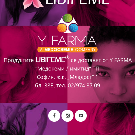
®
LIBIFEME
Продуктите
се доставят от Y FARMA
“Медокеми Лимитид“ ТП
София, ж.к. „Младост“ 1
бл. 38Б, тел. 02/974 37 09