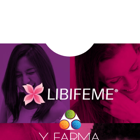
eeng): The Well Known Medicinal-Condiment of India & Iran. 
ς στην ευαίσθητη περιοχή
ιοξειδωτικών επιδράσεων
ochemical and Pharmacological Properties of Capparis spi
oestrogens: A Structure-Activity Study. J. Nat. Prod. 2002,
 προστασία των κυττάρων από το οξειδωτικό στρές.
 with consumption of the flax lignan secoisolariciresinol digl
σιολογικό σχηματισμό κολλαγόνου για τη φυσιολογική
ineral contents of seed and seed oils of Capparis specie
cal Effects of Capparis spinosa L. Phytother. Res. (2016) D
s Ferula: Ethnobotany, phytochemistry and bioactivities –
raditional uses, phytochemistry and pharmacology of asafo
gy 134 (2011) 1–10