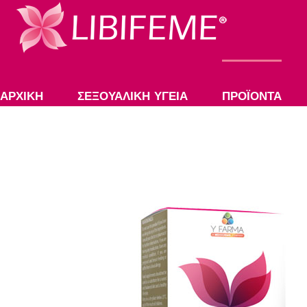
ΑΡΧΙΚΗ
ΣΕΞΟΥΑΛΙΚΗ ΥΓΕΙΑ
ΠΡΟΪΟΝΤΑ
®
LIBIFEME
®
LIBIFEME
Opt
®
LIBIFEME
Men
®
LIBIFEME
Int