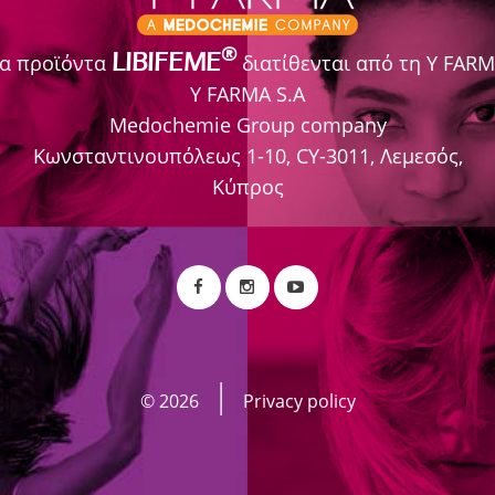
. PART II Integrative Approach to Disease
®
LIBIFEME
α προϊόντα
διατίθενται από τη Y FAR
Y FARMA S.A
Medochemie Group company
Κωνσταντινουπόλεως 1-10, CY-3011, Λεμεσός,
Κύπρος
©
2026
Privacy policy