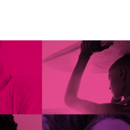
The Scitech Journal Vol 01. Issue 04 April
nosa as a Medicinal Plant. Nutrients 2018,
 65, 1612-1615
ucoside. British Journal of Nutrition (2010),
 λειτουργία των αιμοφόρων αγγείων και
s growing wild in Turkey. Environ Monit
OI: 10.1002/ptr.5684
 A review. Industrial Crops & Products 129
etida (Ferula assa-foetida oleo-gum-resin)—