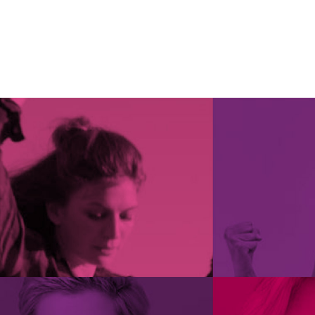
Shah N.C. and Amir Zare. Asafoetida (H
Αύξηση ευαισθησίας και ενυδάτωση
2014
Προστασία των κυττάρων μέσω αντ
Hongxia Zhang and Zheng Feei Ma. Phyt
10, 116; doi:10.3390/nu10020116
ΒΙΤΑΜΙΝΕΣ C και Ε
Giovanni Appendino et al. Daucane Phyt
Οι βιταμίνες C και E συνεισφέρουν στην
Jennifer L. Adolphe et al. Health effects
Η βιταμίνη C συμβάλλει επίσης στον φυ
103, 929–938
του δέρματος.
Erman Duman and Mehmet Musa Özcan. M
Assess (2014) 186:239–245
Seyed Fazel Nabavi et al. Pharmacologi
Majid Mohammadhosseini et al. The genu
(2019) 350–394
Milad Iranshahy, Mehrdad Iranshahi. T
A review. Journal of Ethnopharmacolo