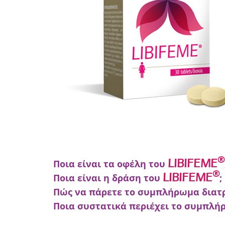
®
LIBIFEME
Ποια είναι τα οφέλη του
®
LIBIFEME
Ποια είναι η δράση του
;
®
LIBIFEME
Τα δισκία
Πώς να πάρετε το συμπλήρωμα δια
Ποια συστατικά περιέχει το συμπλ
Συμβάλλουν σε μια καλύτερη σεξου
Πάρτε 1 δισκίο ή σύμφωνα με τις οδηγίε