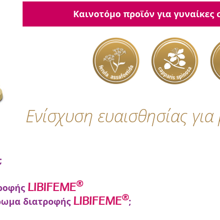
Καινοτόμο προϊόν για γυναίκες
Ενίσχυση ευαισθησίας για
;
®
LIBIFEME
τροφής
3x ΕΥΕΡΓΕΤΙΚΗ ΔΡΑΣΗ
®
LIBIFEME
ήρωμα διατροφής
;
αλική ζωή
ς του γιατρού ή του φαρμακοποιού σας.