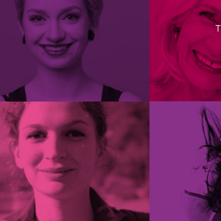
Myrtle Wilhite, MD, MS. Vaginal Dryness
Τ