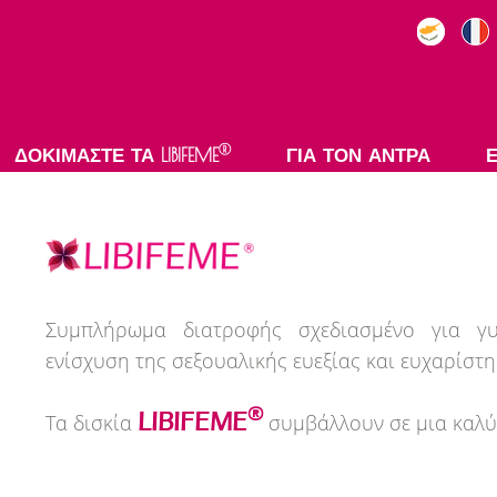
®
ΔΟΚΙΜΑΣΤΕ ΤΑ LIBIFEME
ΓΙΑ ΤΟΝ ΑΝΤΡΑ
imal
o 50+
Συμπλήρωμα διατροφής σχεδιασμένο για γυ
ενίσχυση της σεξουαλικής ευεξίας και ευχαρίστ
ense Gel
®
LIBIFEME
Τα δισκία
συμβάλλουν σε μια καλύ